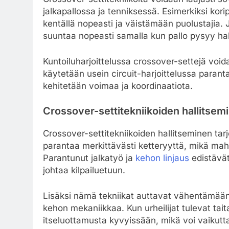
jalkapallossa ja tenniksessä. Esimerkiksi kori
kentällä nopeasti ja väistämään puolustajia.
suuntaa nopeasti samalla kun pallo pysyy hal
Kuntoiluharjoittelussa crossover-settejä voida
käytetään usein circuit-harjoittelussa paran
kehitetään voimaa ja koordinaatiota.
Crossover-settitekniikoiden hallitsem
Crossover-settitekniikoiden hallitseminen tarjo
parantaa merkittävästi ketteryyttä, mikä mahd
Parantunut jalkatyö ja
kehon linjaus
edistävät
johtaa kilpailuetuun.
Lisäksi nämä tekniikat auttavat vähentämään 
kehon mekaniikkaa. Kun urheilijat tulevat ta
itseluottamusta kyvyissään, mikä voi vaikutta