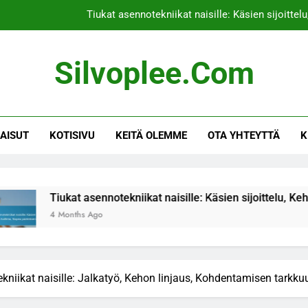
Tiukat asennotekniikat naisille: Käsien sijoitte
Setterin pelinrakentaminen: P
Silvoplee.com
Kaksikätiset asetekniikat naisille: Ot
Setterin rooli naisten hyökkäyksessä: päätö
KAISUT
KOTISIVU
KEITÄ OLEMME
OTA YHTEYTTÄ
K
Tiukat asennotekniikat naisille: Käsien sijoitte
Setterin pelinrakentaminen: P
Kaksikätiset asetekniikat naisille: Ot
at asennotekniikat naisille: Käsien sijoittelu, Kehon hallinta,
nths Ago
ekniikat naisille: Jalkatyö, Kehon linjaus, Kohdentamisen tarkku