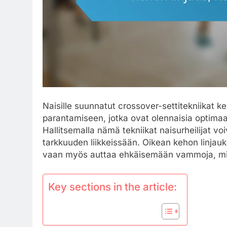
Naisille suunnatut crossover-settitekniikat k
parantamiseen, jotka ovat olennaisia optimaa
Hallitsemalla nämä tekniikat naisurheilijat 
tarkkuuden liikkeissään. Oikean kehon linja
vaan myös auttaa ehkäisemään vammoja, mik
Key sections in the article: