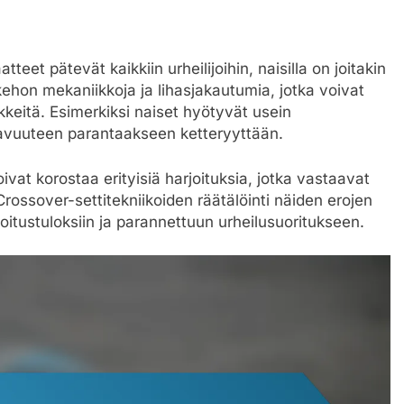
teet pätevät kaikkiin urheilijoihin, naisilla on joitakin
a kehon mekaniikkoja ja lihasjakautumia, jotka voivat
ikkeitä. Esimerkiksi naiset hyötyvät usein
tavuuteen parantaakseen ketteryyttään.
ivat korostaa erityisiä harjoituksia, jotka vastaavat
 Crossover-settitekniikoiden räätälöinti näiden erojen
itustuloksiin ja parannettuun urheilusuoritukseen.