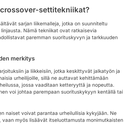
 crossover-settitekniikat?
ältävät sarjan liikemalleja, jotka on suunniteltu
linjausta. Nämä tekniikat ovat ratkaisevia
e mahdollistavat paremman suorituskyvyn ja tarkkuuden
iden merkitys
rjoituksiin ja liikkeisiin, jotka keskittyvät jalkatyön ja
sia urheilijoille, sillä ne auttavat kehittämään
urheilussa, jossa vaaditaan ketteryyttä ja nopeutta.
minen voi johtaa parempaan suorituskykyyn kentällä tai
 naiset voivat parantaa urheilullisia kykyjään. Ne
ä, vaan myös lisäävät itseluottamusta monimutkaisten