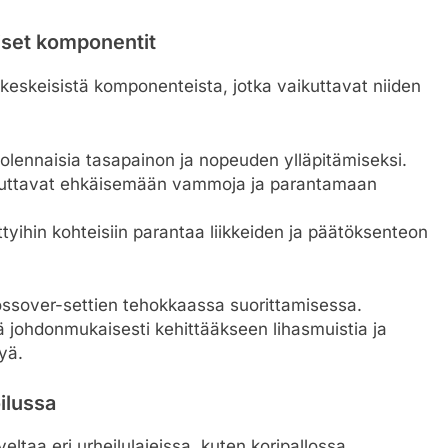
iset komponentit
keskeisistä komponenteista, jotka vaikuttavat niiden
olennaisia tasapainon ja nopeuden ylläpitämiseksi.
 auttavat ehkäisemään vammoja ja parantamaan
tyihin kohteisiin parantaa liikkeiden ja päätöksenteon
crossover-settien tehokkaassa suorittamisessa.
ejä johdonmukaisesti kehittääkseen lihasmuistia ja
yä.
ilussa
eltaa eri urheilulajeissa, kuten koripallossa,