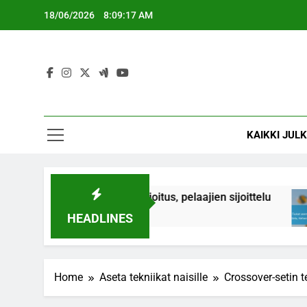
Skip
18/06/2026
8:09:18 AM
to
content
KAIKKI JUL
ätöksenteko, ajoitus, pelaajien sijoittelu
Tiuk
4 Mo
HEADLINES
Home
Aseta tekniikat naisille
Crossover-setin t