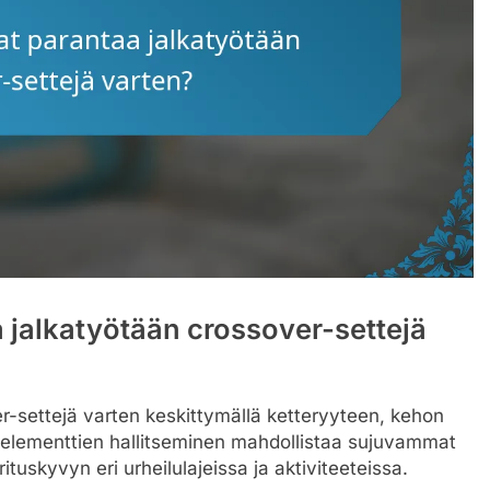
a jalkatyötään crossover-settejä
r-settejä varten keskittymällä ketteryyteen, kehon
n elementtien hallitseminen mahdollistaa sujuvammat
tuskyvyn eri urheilulajeissa ja aktiviteeteissa.