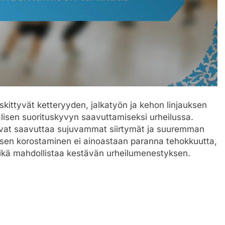
eskittyvät ketteryyden, jalkatyön ja kehon linjauksen
lisen suorituskyvyn saavuttamiseksi urheilussa.
voivat saavuttaa sujuvammat siirtymät ja suuremman
uksen korostaminen ei ainoastaan paranna tehokkuutta,
ä mahdollistaa kestävän urheilumenestyksen.