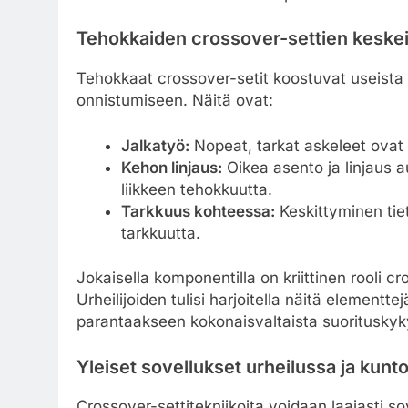
Tehokkaiden crossover-settien keske
Tehokkaat crossover-setit koostuvat useista 
onnistumiseen. Näitä ovat:
Jalkatyö:
Nopeat, tarkat askeleet ovat 
Kehon linjaus:
Oikea asento ja linjaus
liikkeen tehokkuutta.
Tarkkuus kohteessa:
Keskittyminen tiet
tarkkuutta.
Jokaisella komponentilla on kriittinen rooli 
Urheilijoiden tulisi harjoitella näitä elementt
parantaakseen kokonaisvaltaista suorituskyk
Yleiset sovellukset urheilussa ja kunto
Crossover-settitekniikoita voidaan laajasti sov