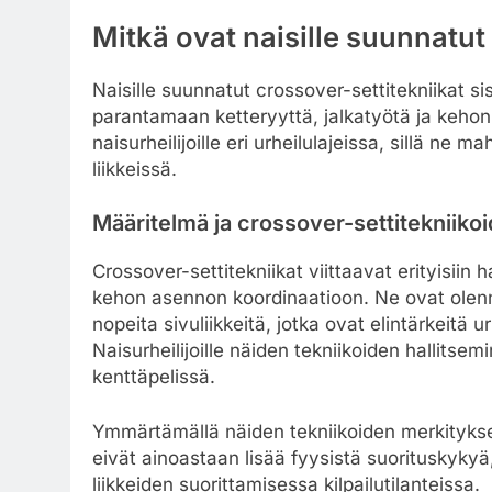
Mitkä ovat naisille suunnatut
Naisille suunnatut crossover-settitekniikat sis
parantamaan ketteryyttä, jalkatyötä ja kehon 
naisurheilijoille eri urheilulajeissa, sillä n
liikkeissä.
Määritelmä ja crossover-settitekniiko
Crossover-settitekniikat viittaavat erityisiin ha
kehon asennon koordinaatioon. Ne ovat olennai
nopeita sivuliikkeitä, jotka ovat elintärkeitä 
Naisurheilijoille näiden tekniikoiden hallitse
kenttäpelissä.
Ymmärtämällä näiden tekniikoiden merkityksen
eivät ainoastaan lisää fyysistä suorituskyky
liikkeiden suorittamisessa kilpailutilanteissa.