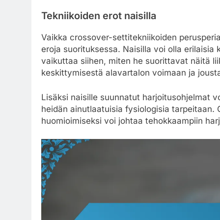
Tekniikoiden erot naisilla
Vaikka crossover-settitekniikoiden perusperiaat
eroja suorituksessa. Naisilla voi olla erilaisi
vaikuttaa siihen, miten he suorittavat näitä li
keskittymisestä alavartalon voimaan ja jous
Lisäksi naisille suunnatut harjoitusohjelmat vo
heidän ainutlaatuisia fysiologisia tarpeitaan.
huomioimiseksi voi johtaa tehokkaampiin harjo