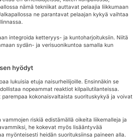
pallossa nämä tekniikat auttavat pelaajia liikkumaan
 Jalkapallossa ne parantavat pelaajan kykyä vaihtaa
linnassa.
an integroida ketteryys- ja kuntoharjoituksiin. Niitä
tamaan sydän- ja verisuonikuntoa samalla kun
isen hyödyt
aa lukuisia etuja naisurheilijoille. Ensinnäkin se
ollistaa nopeammat reaktiot kilpailutilanteissa.
 parempaa kokonaisvaltaista suorituskykyä ja voivat
vammojen riskiä edistämällä oikeita liikemalleja ja
itavammiksi, he kokevat myös lisääntyvää
a myönteisesti heidän suorituksiinsa paineen alla.