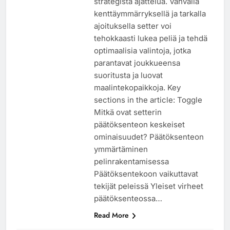
strategista ajattelua. Vahvalla
kenttäymmärryksellä ja tarkalla
ajoituksella setter voi
tehokkaasti lukea peliä ja tehdä
optimaalisia valintoja, jotka
parantavat joukkueensa
suoritusta ja luovat
maalintekopaikkoja. Key
sections in the article: Toggle
Mitkä ovat setterin
päätöksenteon keskeiset
ominaisuudet? Päätöksenteon
ymmärtäminen
pelinrakentamisessa
Päätöksentekoon vaikuttavat
tekijät peleissä Yleiset virheet
päätöksenteossa…
Read More