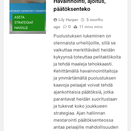
Havainnointi, ajoitus,
päätöksenteko
ASETA
Lily Harper
5 months
STRATEGIAT
ago
0
11 mins mins
NAISILLE
Puolustuksen lukeminen on
olennaista urheilijoille, sillä se
vaikuttaa merkittävästi heidän
kykyynsä toteuttaa pelitaktiikoita
ja tehdä maaleja tehokkaasti.
Kehittämällä havainnointitaitoja
ja ymmärtämällä puolustuksen
kaavoja pelaajat voivat tehdä
ajankohtaisia päätöksiä, jotka
parantavat heidän suoritustaan
ja tukevat koko joukkueen
strategiaa. Ajan hallinnan
mestarointi päätöksenteossa
antaa pelaajille mahdollisuuden