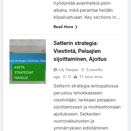
hyödyntää avainhetkiä pelin
aikana, mikä parantaa heidän
kilpailuetuaan. Key sections in…
Read More
Setterin strategia:
Viestintä, Pelaajien
sijoittaminen, Ajoitus
ASETA
Lily Harper
5 months
STRATEGIAT
ago
0
11 mins mins
NAISILLE
Setterin strategia lentopallossa
perustuu tehokkaaseen
viestintään, tarkkaan pelaajien
sijoittamiseen ja moitteettomaan
ajoitukseen. Selkeiden
vuorovaikutusten ja
ymmärryksen edistäminen