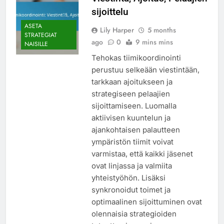
sijoittelu
ASETA
Lily Harper
5 months
STRATEGIAT
ago
0
9 mins mins
NAISILLE
Tehokas tiimikoordinointi
perustuu selkeään viestintään,
tarkkaan ajoitukseen ja
strategiseen pelaajien
sijoittamiseen. Luomalla
aktiivisen kuuntelun ja
ajankohtaisen palautteen
ympäristön tiimit voivat
varmistaa, että kaikki jäsenet
ovat linjassa ja valmiita
yhteistyöhön. Lisäksi
synkronoidut toimet ja
optimaalinen sijoittuminen ovat
olennaisia strategioiden