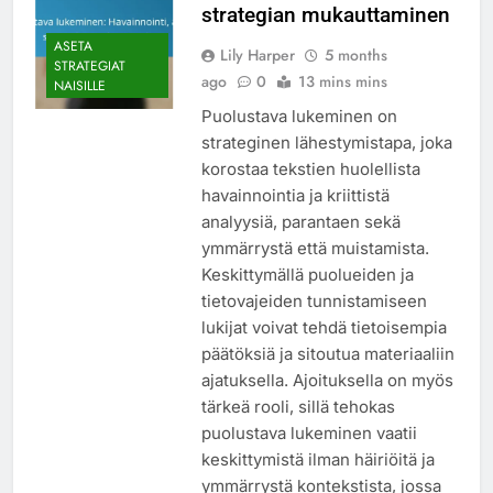
strategian mukauttaminen
ASETA
Lily Harper
5 months
STRATEGIAT
ago
0
13 mins mins
NAISILLE
Puolustava lukeminen on
strateginen lähestymistapa, joka
korostaa tekstien huolellista
havainnointia ja kriittistä
analyysiä, parantaen sekä
ymmärrystä että muistamista.
Keskittymällä puolueiden ja
tietovajeiden tunnistamiseen
lukijat voivat tehdä tietoisempia
päätöksiä ja sitoutua materiaaliin
ajatuksella. Ajoituksella on myös
tärkeä rooli, sillä tehokas
puolustava lukeminen vaatii
keskittymistä ilman häiriöitä ja
ymmärrystä kontekstista, jossa