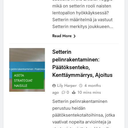
mikä on setterin rooli naisten
lentopallon hyökkäyksessä?
Setterin määritelmä ja vastuut
Setterin merkitys joukkueen…
Read More
Setterin
pelinrakentaminen:
Päätöksenteko,
Kenttäymmärrys, Ajoitus
ASETA
STRATEGIAT
Lily Harper
4 months
NAISILLE
ago
0
10 mins mins
Setterin pelinrakentaminen
perustuu heidän
päätöksentekotaitoihinsa, jotka
vaativat nopeita arviointeja ja