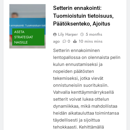
Setterin ennakointi:
Tuomioistuin tietoisuus,
Päätöksenteko, Ajoitus
ASETA
Lily Harper
5 months
STRATEGIAT
ago
0
10 mins mins
NAISILLE
Setterin ennakoiminen
lentopallossa on olennaista pelin
kulun ennustamiseksi ja
nopeiden päätösten
tekemiseksi, jotka vievät
onnistuneisiin suorituksiin.
Vahvalla kenttäymmärryksellä
setterit voivat lukea ottelun
dynamiikkaa, mikä mahdollistaa
heidän aikatauluttaa toimintansa
täydellisesti ja sijoittua
tehokkaasti. Kehittämällä