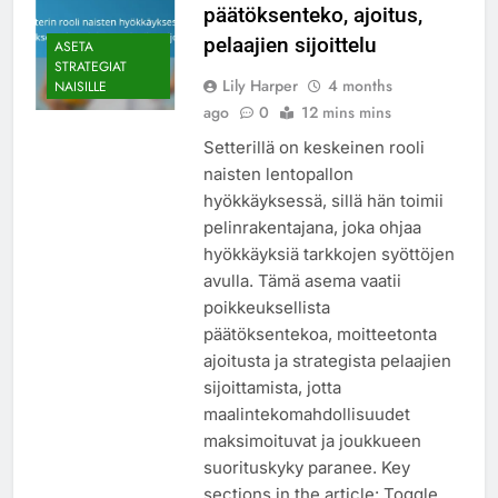
päätöksenteko, ajoitus,
pelaajien sijoittelu
ASETA
STRATEGIAT
Lily Harper
4 months
NAISILLE
ago
0
12 mins mins
Setterillä on keskeinen rooli
naisten lentopallon
hyökkäyksessä, sillä hän toimii
pelinrakentajana, joka ohjaa
hyökkäyksiä tarkkojen syöttöjen
avulla. Tämä asema vaatii
poikkeuksellista
päätöksentekoa, moitteetonta
ajoitusta ja strategista pelaajien
sijoittamista, jotta
maalintekomahdollisuudet
maksimoituvat ja joukkueen
suorituskyky paranee. Key
sections in the article: Toggle