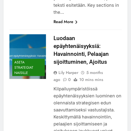
teksti esitetään. Key sections in
the…
Read More
Luodaan
epäyhtenäisyyksiä:
Havainnointi, Pelaajan
sijoittuminen, Ajoitus
ASETA
STRATEGIAT
Lily Harper
5 months
NAISILLE
ago
0
10 mins mins
Kilpailuympäristöissä
epäyhtenäisyyksien luominen on
olennaista strategisen edun
saavuttamiseksi vastustajista.
Keskittymällä havainnointiin,
pelaajien sijoittamiseen ja
ajoitukseen joukkueet voivat