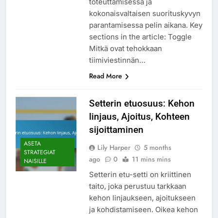
toteuttamisessa ja
kokonaisvaltaisen suorituskyvyn
parantamisessa pelin aikana. Key
sections in the article: Toggle
Mitkä ovat tehokkaan
tiimiviestinnän…
Read More
Setterin etuosuus: Kehon
linjaus, Ajoitus, Kohteen
sijoittaminen
ASETA
Lily Harper
5 months
STRATEGIAT
ago
0
11 mins mins
NAISILLE
Setterin etu-setti on kriittinen
taito, joka perustuu tarkkaan
kehon linjaukseen, ajoitukseen
ja kohdistamiseen. Oikea kehon