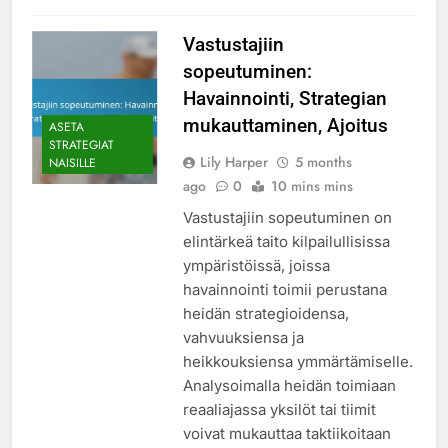
Vastustajiin
sopeutuminen:
Havainnointi, Strategian
mukauttaminen, Ajoitus
ASETA
STRATEGIAT
Lily Harper
5 months
NAISILLE
ago
0
10 mins mins
Vastustajiin sopeutuminen on
elintärkeä taito kilpailullisissa
ympäristöissä, joissa
havainnointi toimii perustana
heidän strategioidensa,
vahvuuksiensa ja
heikkouksiensa ymmärtämiselle.
Analysoimalla heidän toimiaan
reaaliajassa yksilöt tai tiimit
voivat mukauttaa taktiikoitaan