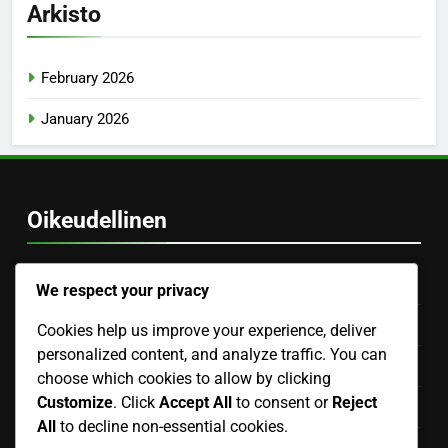
Arkisto
February 2026
January 2026
Oikeudellinen
Tietosuojapolitiikka
We respect your privacy
Keitä olemme
Cookies help us improve your experience, deliver
personalized content, and analyze traffic. You can
Evästeet ja seuranta
choose which cookies to allow by clicking
Customize
. Click
Accept All
to consent or
Reject
Käyttäjäsopimus
All
to decline non-essential cookies.
Ota yhteyttä