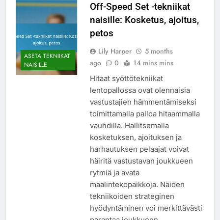
Off-Speed Set -tekniikat
naisille: Kosketus, ajoitus,
petos
Lily Harper
5 months
ASETA TEKNIIKAT
ago
0
14 mins mins
NAISILLE
Hitaat syöttötekniikat
lentopallossa ovat olennaisia
vastustajien hämmentämiseksi
toimittamalla palloa hitaammalla
vauhdilla. Hallitsemalla
kosketuksen, ajoituksen ja
harhautuksen pelaajat voivat
häiritä vastustavan joukkueen
rytmiä ja avata
maalintekopaikkoja. Näiden
tekniikoiden strateginen
hyödyntäminen voi merkittävästi
parantaa joukkueen