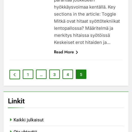
hyökkäysvoimaa kentällä. Key
sections in the article: Toggle
Mitkä ovat hitaat syöttötekniikat
lentopallossa? Määritelmä ja
merkitys hitaissa syötöissä
Keskeiset erot hitaiden ja…
Read More
1
…
3
4
5
Linkit
Kaikki julkaisut
Ota yhteyttä