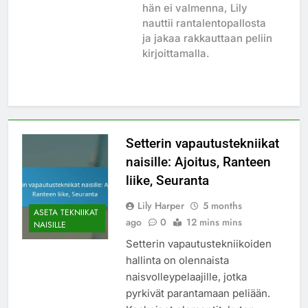
hän ei valmenna, Lily
nauttii rantalentopallosta
ja jakaa rakkauttaan peliin
kirjoittamalla.
Setterin vapautustekniikat
naisille: Ajoitus, Ranteen
liike, Seuranta
Lily Harper
5 months
ASETA TEKNIIKAT
ago
0
12 mins mins
NAISILLE
Setterin vapautustekniikoiden
hallinta on olennaista
naisvolleypelaajille, jotka
pyrkivät parantamaan peliään.