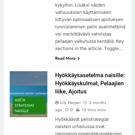
kykyihin. Lisäksi näiden
vahvuuksien käyttämiseen
liittyvän optimaalisen ajoituksen
tunnistaminen pelin avainhetkinä
voi merkittävästi vahvistaa
pelaajan vaikutusta kentällä. Key
sections in the article: Toggle…
Read More
Hyökkäysasetelma naisille:
Hyökkäyskulmat, Pelaajien
liike, Ajoitus
ASETA
Lily Harper
5 months
STRATEGIAT
ago
0
12 mins mins
NAISILLE
Hyökkäävät pelistrategiat
naisten urheilussa ovat
olennaisia maalintekopaikkojen