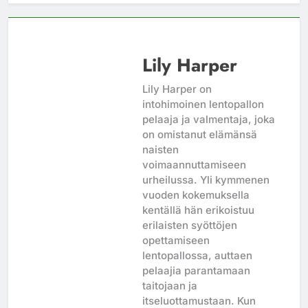
Lily Harper
Lily Harper on
intohimoinen lentopallon
pelaaja ja valmentaja, joka
on omistanut elämänsä
naisten
voimaannuttamiseen
urheilussa. Yli kymmenen
vuoden kokemuksella
kentällä hän erikoistuu
erilaisten syöttöjen
opettamiseen
lentopallossa, auttaen
pelaajia parantamaan
taitojaan ja
itseluottamustaan. Kun