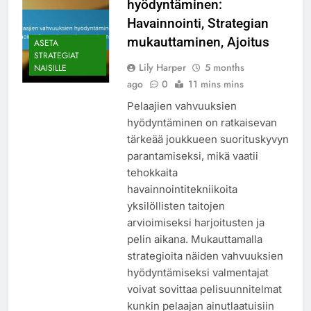
hyödyntäminen:
Havainnointi, Strategian
mukauttaminen, Ajoitus
ASETA
STRATEGIAT
Lily Harper
5 months
NAISILLE
ago
0
11 mins mins
Pelaajien vahvuuksien
hyödyntäminen on ratkaisevan
tärkeää joukkueen suorituskyvyn
parantamiseksi, mikä vaatii
tehokkaita
havainnointitekniikoita
yksilöllisten taitojen
arvioimiseksi harjoitusten ja
pelin aikana. Mukauttamalla
strategioita näiden vahvuuksien
hyödyntämiseksi valmentajat
voivat sovittaa pelisuunnitelmat
kunkin pelaajan ainutlaatuisiin