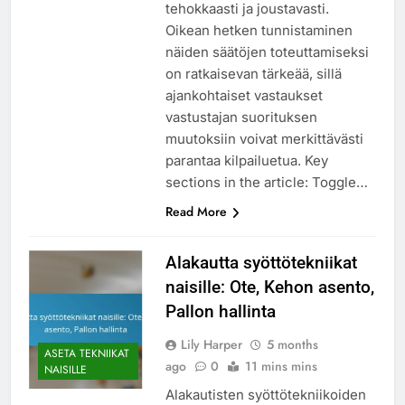
tehokkaasti ja joustavasti.
Oikean hetken tunnistaminen
näiden säätöjen toteuttamiseksi
on ratkaisevan tärkeää, sillä
ajankohtaiset vastaukset
vastustajan suorituksen
muutoksiin voivat merkittävästi
parantaa kilpailuetua. Key
sections in the article: Toggle…
Read More
Alakautta syöttötekniikat
naisille: Ote, Kehon asento,
Pallon hallinta
Lily Harper
5 months
ASETA TEKNIIKAT
ago
0
11 mins mins
NAISILLE
Alakautisten syöttötekniikoiden