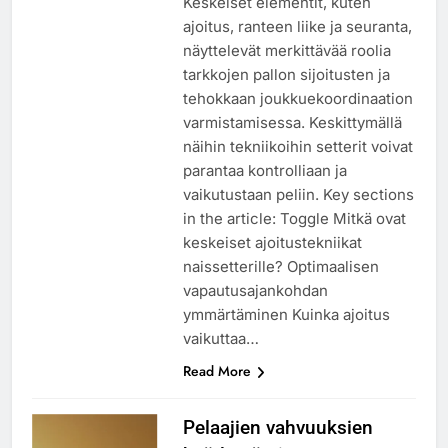
Keskeiset elementit, kuten
ajoitus, ranteen liike ja seuranta,
näyttelevät merkittävää roolia
tarkkojen pallon sijoitusten ja
tehokkaan joukkuekoordinaation
varmistamisessa. Keskittymällä
näihin tekniikoihin setterit voivat
parantaa kontrolliaan ja
vaikutustaan peliin. Key sections
in the article: Toggle Mitkä ovat
keskeiset ajoitustekniikat
naissetterille? Optimaalisen
vapautusajankohdan
ymmärtäminen Kuinka ajoitus
vaikuttaa…
Read More
Pelaajien vahvuuksien