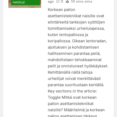
ago
0
10 mins mins
NAISILLE
Korkean pallon
asettamistekniikat naisille ovat
elintärkeitä tarkkojen syöttöjen
toimittamiseksi urheilulajeissa,
kuten lentopallossa ja
koripallossa. Oikean lentoradan,
ajoituksen ja kohdistamisen
hallitseminen parantaa peliä,
mahdollistaen tehokkaammat
pelit ja onnistuneet hyökkäykset.
Kehittämällä näitä taitoja
urheilijat voivat merkittävästi
parantaa suoritustaan kentällä.
Key sections in the article:
Toggle Mitkä ovat korkean
pallon asettamistekniikat
naisille? Määritelmä ja korkean
pallon asettamisen tärkeys…