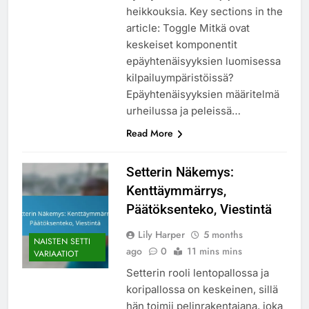
heikkouksia. Key sections in the
article: Toggle Mitkä ovat
keskeiset komponentit
epäyhtenäisyyksien luomisessa
kilpailuympäristöissä?
Epäyhtenäisyyksien määritelmä
urheilussa ja peleissä…
Read More
Setterin Näkemys:
Kenttäymmärrys,
Päätöksenteko, Viestintä
Lily Harper
5 months
NAISTEN SETTI
ago
0
11 mins mins
VARIAATIOT
Setterin rooli lentopallossa ja
koripallossa on keskeinen, sillä
hän toimii pelinrakentajana, joka