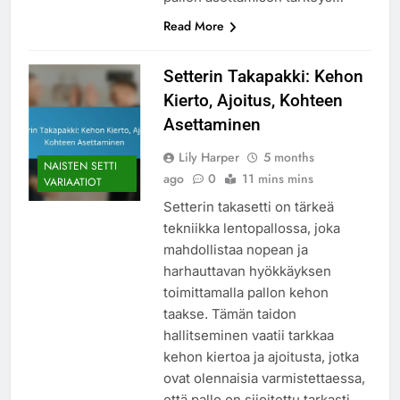
Read More
Setterin Takapakki: Kehon
Kierto, Ajoitus, Kohteen
Asettaminen
Lily Harper
5 months
NAISTEN SETTI
ago
0
11 mins mins
VARIAATIOT
Setterin takasetti on tärkeä
tekniikka lentopallossa, joka
mahdollistaa nopean ja
harhauttavan hyökkäyksen
toimittamalla pallon kehon
taakse. Tämän taidon
hallitseminen vaatii tarkkaa
kehon kiertoa ja ajoitusta, jotka
ovat olennaisia varmistettaessa,
että pallo on sijoitettu tarkasti