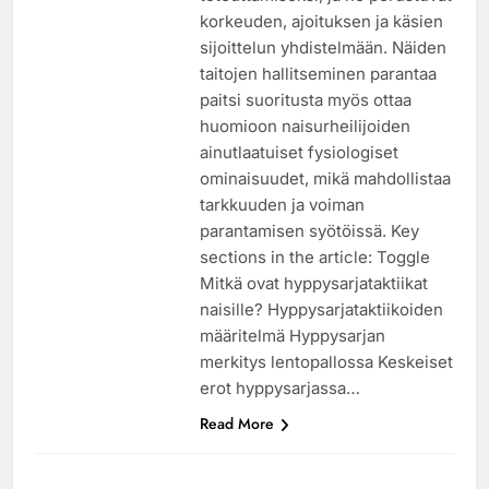
korkeuden, ajoituksen ja käsien
sijoittelun yhdistelmään. Näiden
taitojen hallitseminen parantaa
paitsi suoritusta myös ottaa
huomioon naisurheilijoiden
ainutlaatuiset fysiologiset
ominaisuudet, mikä mahdollistaa
tarkkuuden ja voiman
parantamisen syötöissä. Key
sections in the article: Toggle
Mitkä ovat hyppysarjataktiikat
naisille? Hyppysarjataktiikoiden
määritelmä Hyppysarjan
merkitys lentopallossa Keskeiset
erot hyppysarjassa…
Read More