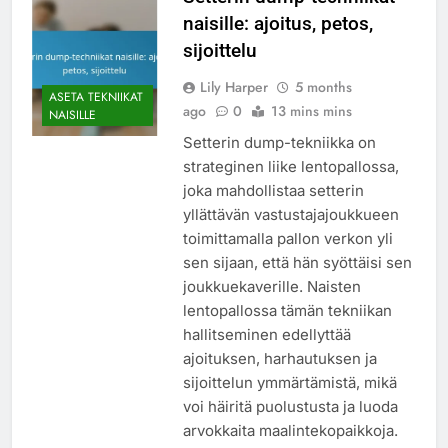
naisille: ajoitus, petos,
sijoittelu
Lily Harper
5 months
ASETA TEKNIIKAT
ago
0
13 mins mins
NAISILLE
Setterin dump-tekniikka on
strateginen liike lentopallossa,
joka mahdollistaa setterin
yllättävän vastustajajoukkueen
toimittamalla pallon verkon yli
sen sijaan, että hän syöttäisi sen
joukkuekaverille. Naisten
lentopallossa tämän tekniikan
hallitseminen edellyttää
ajoituksen, harhautuksen ja
sijoittelun ymmärtämistä, mikä
voi häiritä puolustusta ja luoda
arvokkaita maalintekopaikkoja.