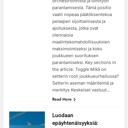
orchestroinnista ja tiimityön
parantamisesta. Tämä positio
vaatii nopeaa päätöksentekoa
pelaajien sijoittamisesta ja
ajoituksesta, jotka ovat
olennaisia
maalintekomahdollisuuksien
maksimoimiseksi ja koko
joukkueen suorituksen
parantamiseksi. Key sections in
the article: Toggle Mikä on
setterin rooli joukkueurheilussa?
Setterin aseman määritelmä ja
merkitys Keskeiset vastuut…
Read More
Luodaan
epäyhtenäisyyksiä: