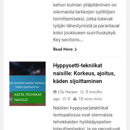
kehon kulman ylläpitäminen on
olennaista tarkkojen syöttöjen
toimittamiseksi, jotka tukevat
lyöjän lähestymistä ja parantavat
koko joukkueen suorituskykyä.
Key sections…
Read More
Hyppysetti-tekniikat
naisille: Korkeus, ajoitus,
käden sijoittaminen
Lily Harper
5 months
ASETA TEKNIIKAT
ago
0
12 mins mins
NAISILLE
Naisten hyppysarjataktiikat
lentopallossa ovat olennaisia
tehokkaiden hyökkäyspelien
toteuttamiseksi, ja ne perustuvat