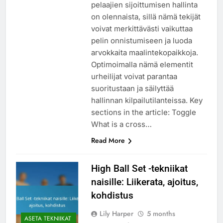
pelaajien sijoittumisen hallinta
on olennaista, sillä nämä tekijät
voivat merkittävästi vaikuttaa
pelin onnistumiseen ja luoda
arvokkaita maalintekopaikkoja.
Optimoimalla nämä elementit
urheilijat voivat parantaa
suoritustaan ja säilyttää
hallinnan kilpailutilanteissa. Key
sections in the article: Toggle
What is a cross…
Read More
High Ball Set -tekniikat
naisille: Liikerata, ajoitus,
kohdistus
Lily Harper
5 months
ASETA TEKNIIKAT