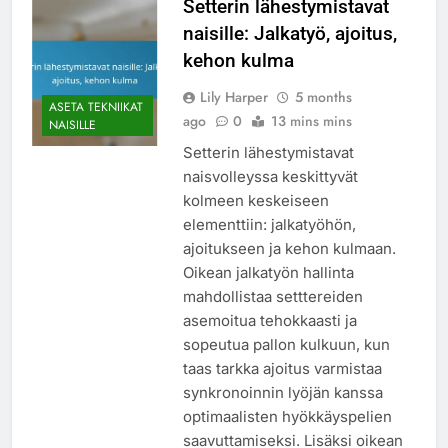
Setterin lähestymistavat
naisille: Jalkatyö, ajoitus,
kehon kulma
Lily Harper
5 months
ASETA TEKNIIKAT
ago
0
13 mins mins
NAISILLE
Setterin lähestymistavat
naisvolleyssa keskittyvät
kolmeen keskeiseen
elementtiin: jalkatyöhön,
ajoitukseen ja kehon kulmaan.
Oikean jalkatyön hallinta
mahdollistaa setttereiden
asemoitua tehokkaasti ja
sopeutua pallon kulkuun, kun
taas tarkka ajoitus varmistaa
synkronoinnin lyöjän kanssa
optimaalisten hyökkäyspelien
saavuttamiseksi. Lisäksi oikean