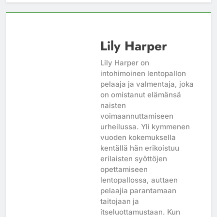
Lily Harper
Lily Harper on
intohimoinen lentopallon
pelaaja ja valmentaja, joka
on omistanut elämänsä
naisten
voimaannuttamiseen
urheilussa. Yli kymmenen
vuoden kokemuksella
kentällä hän erikoistuu
erilaisten syöttöjen
opettamiseen
lentopallossa, auttaen
pelaajia parantamaan
taitojaan ja
itseluottamustaan. Kun