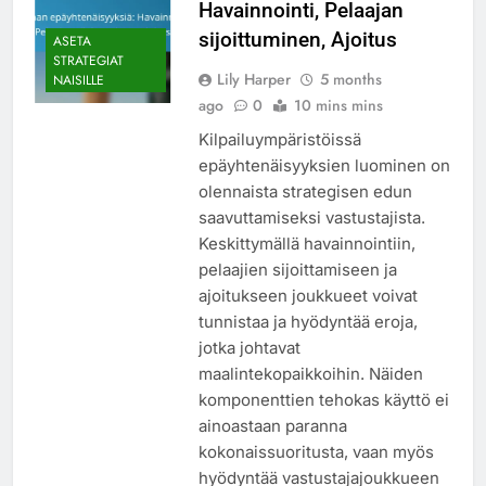
Havainnointi, Pelaajan
sijoittuminen, Ajoitus
ASETA
STRATEGIAT
Lily Harper
5 months
NAISILLE
ago
0
10 mins mins
Kilpailuympäristöissä
epäyhtenäisyyksien luominen on
olennaista strategisen edun
saavuttamiseksi vastustajista.
Keskittymällä havainnointiin,
pelaajien sijoittamiseen ja
ajoitukseen joukkueet voivat
tunnistaa ja hyödyntää eroja,
jotka johtavat
maalintekopaikkoihin. Näiden
komponenttien tehokas käyttö ei
ainoastaan paranna
kokonaissuoritusta, vaan myös
hyödyntää vastustajajoukkueen