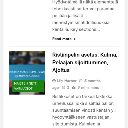
Hyödyntämällä näitä elementtejä
tehokkaasti setter voi parantaa
peliään ja lisätä
menestymismahdollisuuksia
kentällä. Key sections…
Read More
Ristiinpelin asetus: Kulma,
Pelaajan sijoittuminen,
Ajoitus
Lily Harper
5 months
NAISTEN SETTI
ago
0
9 mins mins
VARIAATIOT
Ristikkoset on tärkeä taktiikka
urheilussa, joka sisältää pallon
suuntaamisen vinosti kentän yli
hyödyntääkseen vastustajan
sijoittumista. Kulmien ja