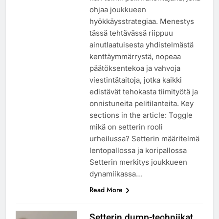
ohjaa joukkueen
hyökkäysstrategiaa. Menestys
tässä tehtävässä riippuu
ainutlaatuisesta yhdistelmästä
kenttäymmärrystä, nopeaa
päätöksentekoa ja vahvoja
viestintätaitoja, jotka kaikki
edistävät tehokasta tiimityötä ja
onnistuneita pelitilanteita. Key
sections in the article: Toggle
mikä on setterin rooli
urheilussa? Setterin määritelmä
lentopallossa ja koripallossa
Setterin merkitys joukkueen
dynamiikassa…
Read More
Setterin dump-techniikat