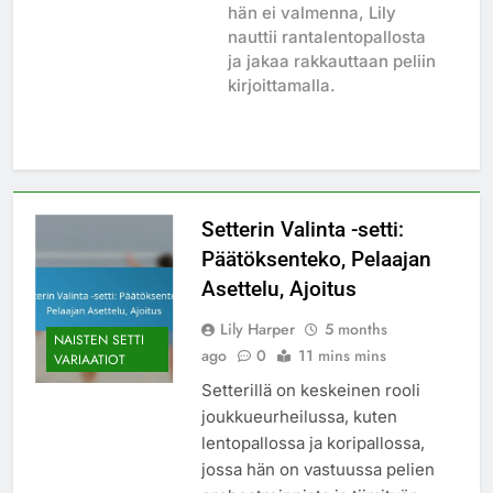
hän ei valmenna, Lily
nauttii rantalentopallosta
ja jakaa rakkauttaan peliin
kirjoittamalla.
Setterin Valinta -setti:
Päätöksenteko, Pelaajan
Asettelu, Ajoitus
Lily Harper
5 months
NAISTEN SETTI
ago
0
11 mins mins
VARIAATIOT
Setterillä on keskeinen rooli
joukkueurheilussa, kuten
lentopallossa ja koripallossa,
jossa hän on vastuussa pelien