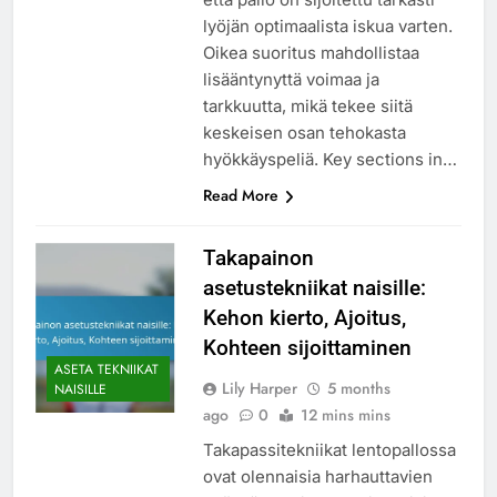
lyöjän optimaalista iskua varten.
Oikea suoritus mahdollistaa
lisääntynyttä voimaa ja
tarkkuutta, mikä tekee siitä
keskeisen osan tehokasta
hyökkäyspeliä. Key sections in…
Read More
Takapainon
asetustekniikat naisille:
Kehon kierto, Ajoitus,
Kohteen sijoittaminen
ASETA TEKNIIKAT
Lily Harper
5 months
NAISILLE
ago
0
12 mins mins
Takapassitekniikat lentopallossa
ovat olennaisia harhauttavien